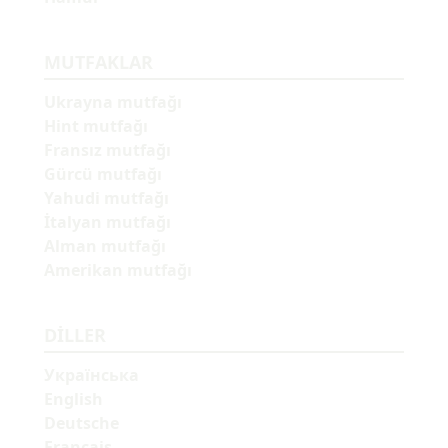
MUTFAKLAR
Ukrayna mutfağı
Hint mutfağı
Fransız mutfağı
Gürcü mutfağı
Yahudi mutfağı
İtalyan mutfağı
Alman mutfağı
Amerikan mutfağı
DILLER
Українська
English
Deutsche
Français