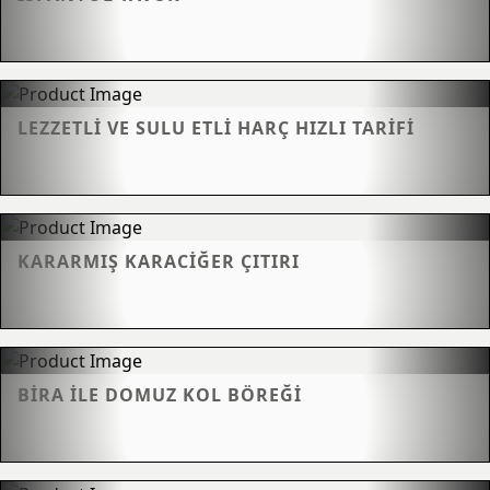
LEZZETLI VE SULU ETLI HARÇ HIZLI TARIFI
KARARMIŞ KARACIĞER ÇITIRI
BIRA ILE DOMUZ KOL BÖREĞI