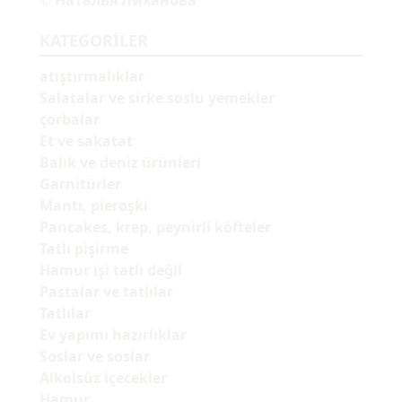
© Наталья Лиханова
KATEGORILER
atıştırmalıklar
Salatalar ve sirke soslu yemekler
çorbalar
Et ve sakatat
Balık ve deniz ürünleri
Garnitürler
Mantı, pieroşki
Pancakes, krep, peynirli köfteler
Tatlı pişirme
Hamur işi tatlı değil
Pastalar ve tatlılar
Tatlılar
Ev yapımı hazırlıklar
Soslar ve soslar
Alkolsüz içecekler
Hamur