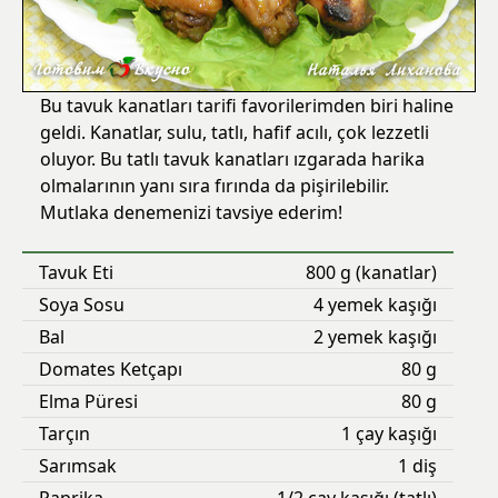
Bu tavuk kanatları tarifi favorilerimden biri haline
geldi. Kanatlar, sulu, tatlı, hafif acılı, çok lezzetli
oluyor. Bu tatlı tavuk kanatları ızgarada harika
olmalarının yanı sıra fırında da pişirilebilir.
Mutlaka denemenizi tavsiye ederim!
Tavuk Eti
800 g (kanatlar)
Soya Sosu
4 yemek kaşığı
Bal
2 yemek kaşığı
Domates Ketçapı
80 g
Elma Püresi
80 g
Tarçın
1 çay kaşığı
Sarımsak
1 diş
Paprika
1/2 çay kaşığı (tatlı)