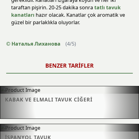
gereklidir. Kanatları ızgaraya koyun ve her iki
taraftan pişirin. 20-25 dakika sonra
tatlı tavuk
kanatları
hazır olacak. Kanatlar çok aromatik ve
güzel bir parlaklıkla oluyorlar.
© Наталья Лиханова
(
4
/
5
)
BENZER TARIFLER
KABAK VE ELMALI TAVUK CIĞERI
İSPANYOL TAVUK